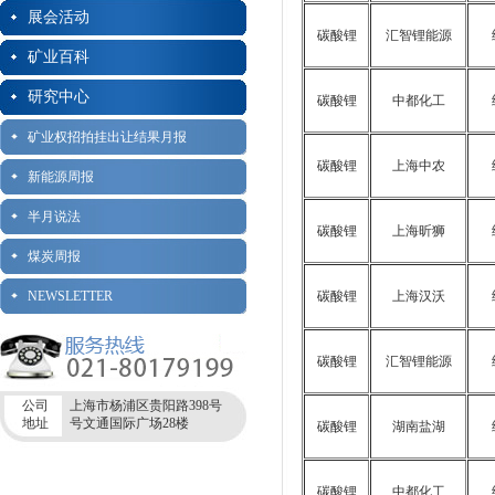
展会活动
碳酸锂
汇智锂能源
矿业百科
研究中心
碳酸锂
中都化工
矿业权招拍挂出让结果月报
碳酸锂
上海中农
新能源周报
半月说法
碳酸锂
上海昕狮
煤炭周报
NEWSLETTER
碳酸锂
上海汉沃
碳酸锂
汇智锂能源
公司
上海市杨浦区贵阳路398号
地址
号文通国际广场28楼
碳酸锂
湖南盐湖
碳酸锂
中都化工