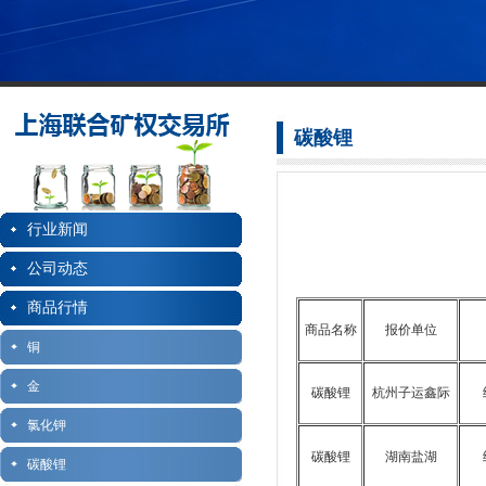
碳酸锂
行业新闻
公司动态
商品行情
商品名称
报价单位
铜
金
碳酸锂
杭州子运鑫际
氯化钾
碳酸锂
湖南盐湖
碳酸锂