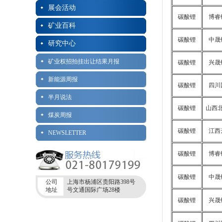
展会活动
碳酸锂
博睿
矿业百科
碳酸锂
中晟
研究中心
矿业权招拍挂出让结果月报
碳酸锂
兴晟
新能源周报
碳酸锂
四川
半月说法
碳酸锂
山西
煤炭周报
碳酸锂
江西
NEWSLETTER
碳酸锂
博睿
碳酸锂
中晟
公司
上海市杨浦区贵阳路398号
地址
号文通国际广场28楼
碳酸锂
兴晟