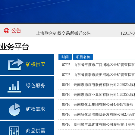
中华人民共和国矿产资源法实施条例
中华人民共和国矿产资源法
[2026-05-
上海联合矿权交易所搬迁公告
[2017-0
时间
项目名称
矿权供应
07/07
山东省平度市厂口涧地区金矿普查探矿
07/07
山东省新泰市旋崮河地区金矿普查探矿
06/16
云南东源煤电股份有限公司2.9202%股
绿色服务
06/16
云南东源煤业集团有限公司1.2935%股
06/16
云南煤化工集团有限公司4.4919%股权
矿权需求
06/16
云南解化清洁能源开发有限公司2.498
06/16
贵州聚丰源矿业有限公司股权转让意向
商品供需