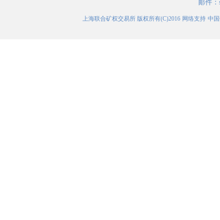
邮件：
上海联合矿权交易所
版权所有(C)2016
网络支持
中国