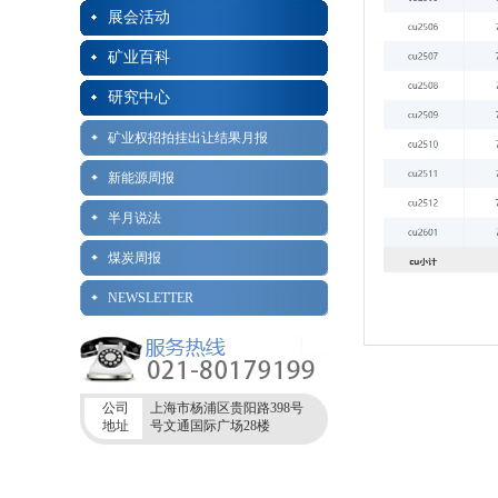
展会活动
矿业百科
研究中心
矿业权招拍挂出让结果月报
新能源周报
半月说法
煤炭周报
NEWSLETTER
公司
上海市杨浦区贵阳路398号
地址
号文通国际广场28楼