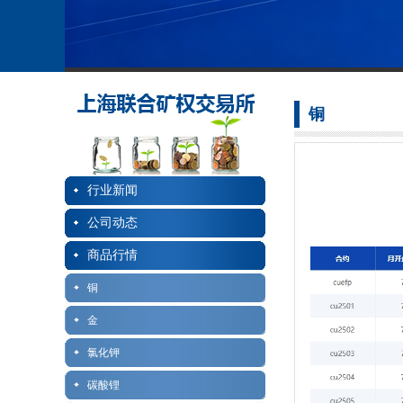
铜
行业新闻
公司动态
商品行情
铜
金
氯化钾
碳酸锂