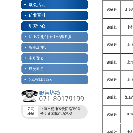
展会活动
碳酸锂
汇智
矿业百科
研究中心
碳酸锂
中
矿业权招拍挂出让结果月报
碳酸锂
上
新能源周报
半月说法
碳酸锂
上
煤炭周报
NEWSLETTER
碳酸锂
上
碳酸锂
汇智
公司
上海市杨浦区贵阳路398号
地址
号文通国际广场28楼
碳酸锂
湖
碳酸锂
中