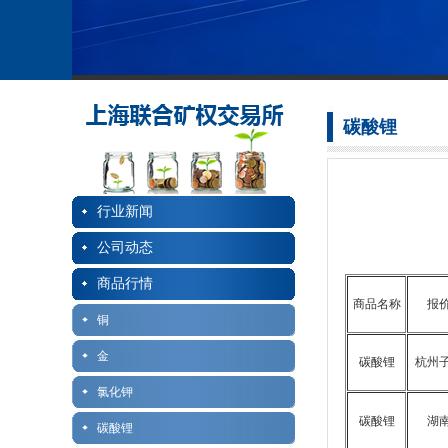
碳酸锂
行业新闻
公司动态
商品行情
商品名称
报
铜
金
碳酸锂
杭州
氯化钾
碳酸锂
湖
碳酸锂