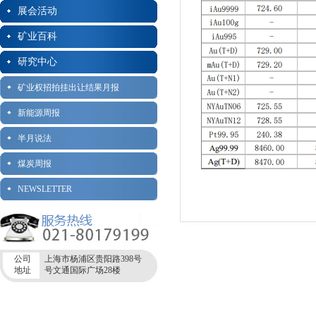
展会活动
矿业百科
研究中心
矿业权招拍挂出让结果月报
新能源周报
半月说法
煤炭周报
NEWSLETTER
公司
上海市杨浦区贵阳路398号
地址
号文通国际广场28楼