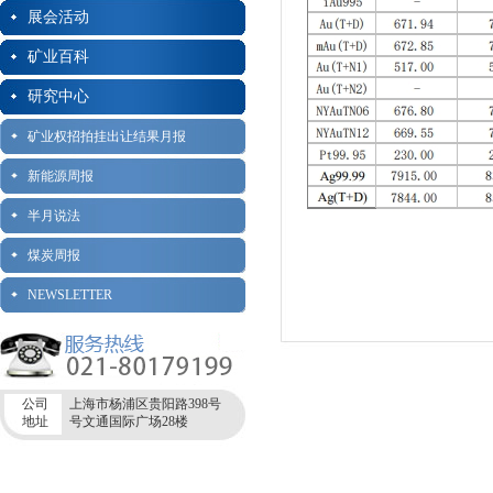
展会活动
矿业百科
研究中心
矿业权招拍挂出让结果月报
新能源周报
半月说法
煤炭周报
NEWSLETTER
公司
上海市杨浦区贵阳路398号
地址
号文通国际广场28楼