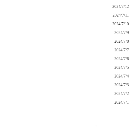
2024/7/12
2024/7/11
2024/7/10
2024/7/9
2024/7/8
2024/7/7
2024/7/6
2024/7/5
2024/7/4
2024/7/3
2024/7/2
2024/7/1