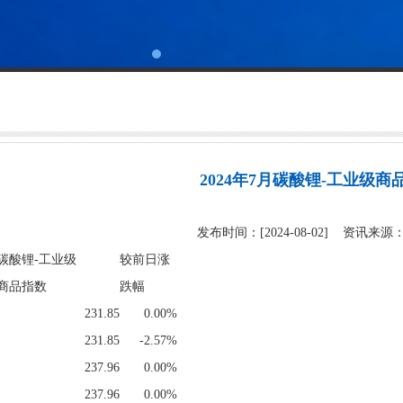
2024年7月碳酸锂-工业级商
发布时间：[2024-08-02] 资讯来
碳酸锂-工业级
较前日涨
商品指数
跌幅
231.85
0.00%
231.85
-2.57%
237.96
0.00%
237.96
0.00%