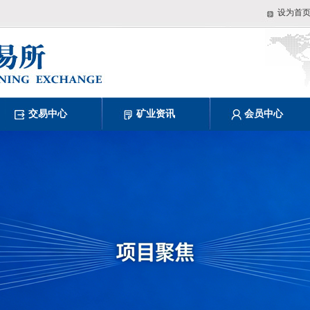
设为首
交易中心
矿业资讯
会员中心