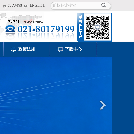
页
加入收藏
ENGLISH
政策法规
下载中心