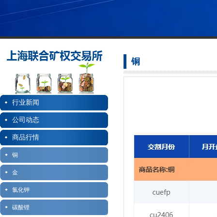
铜
行业新闻
公司动态
商品行情
铜
金
氯化钾
碳酸锂