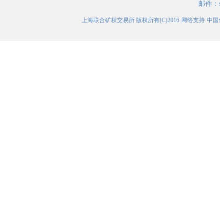
邮件：
上海联合矿权交易所
版权所有(C)2016
网络支持
中国