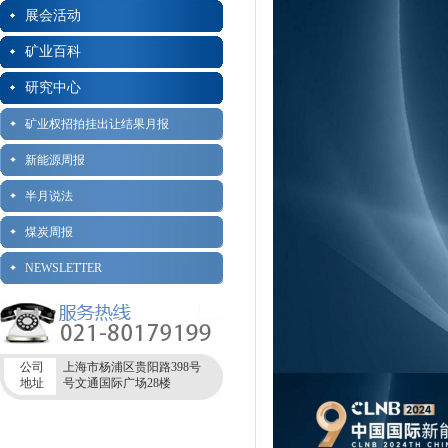
展会活动
矿业百科
研究中心
矿业权招拍挂出让结果月报
新能源周报
半月说法
煤炭周报
NEWSLETTER
公司
上海市杨浦区贵阳路398号
地址
号文通国际广场28楼