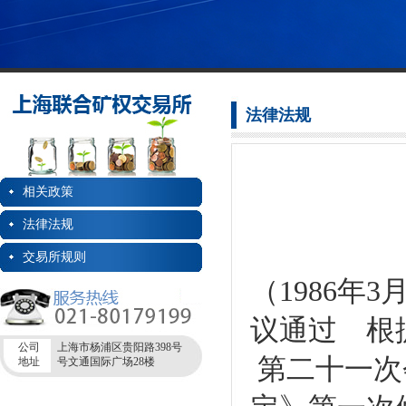
法律法规
相关政策
法律法规
交易所规则
（1986年
议通过 根据
公司
上海市杨浦区贵阳路398号
第二十一次
地址
号文通国际广场28楼