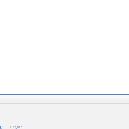
心
/
English